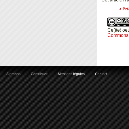
< Pré
Ce(tte) oe
Commons Pa
À propos
Contribuer
Mentions légales
Contact