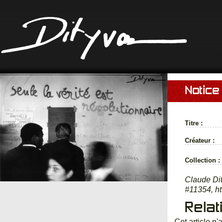
Notice
Titre :
Créateur :
Collection :
Claude Dit
#11354, ht
Relat
Cet article n'