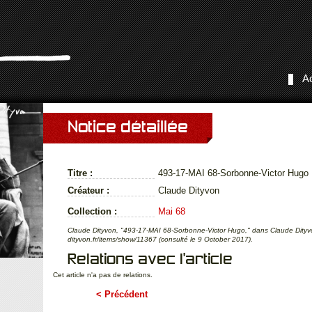
Ac
Notice détaillée
Titre :
493-17-MAI 68-Sorbonne-Victor Hugo
Créateur :
Claude Dityvon
Collection :
Mai 68
Claude Dityvon, "493-17-MAI 68-Sorbonne-Victor Hugo," dans Claude Dityvo
dityvon.fr/items/show/11367 (consulté le 9 October 2017).
Relations avec l'article
Cet article n'a pas de relations.
< Précédent