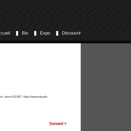
cueil
Bio
Expo
Découvrir
n, Item #11367, http://www.claude-
Suivant >