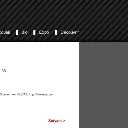
cueil
Bio
Expo
Découvrir
i 68
ityvon, Item #11375, http://www.claude-
Suivant >