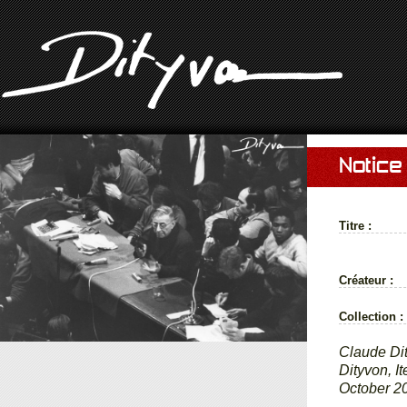
Notice
Titre :
Créateur :
Collection :
Claude D
Dityvon, I
October 20