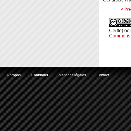
< Pré
Ce(tte) oe
Commons Pa
À propos
Contribuer
Mentions légales
Contact