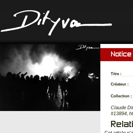
Notice
Titre :
Créateur :
Collection :
Claude Di
#13894, ht
Relat
Cet article n'