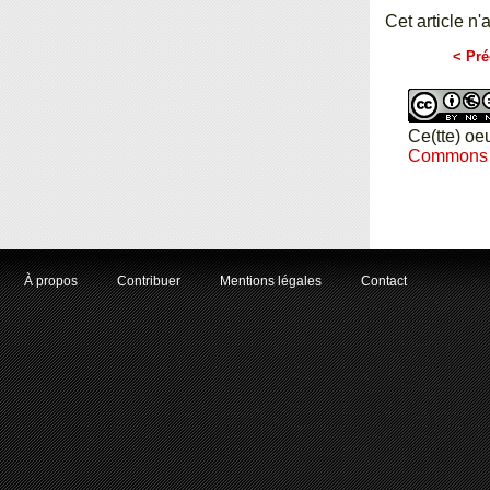
Cet article n'
< Pré
Ce(tte) oe
Commons Pa
À propos
Contribuer
Mentions légales
Contact