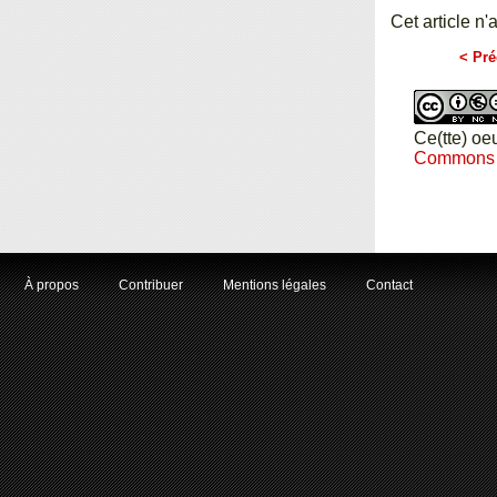
Cet article n'
< Pré
Ce(tte) oe
Commons Pa
À propos
Contribuer
Mentions légales
Contact