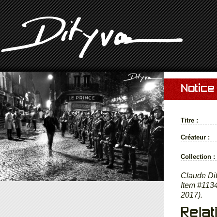
Notice
Titre :
Créateur :
Collection :
Claude Dit
Item #1134
2017).
Relat