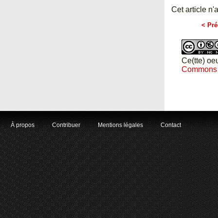
Cet article n'
< Pré
Ce(tte) oe
Commons Pa
À propos
Contribuer
Mentions légales
Contact