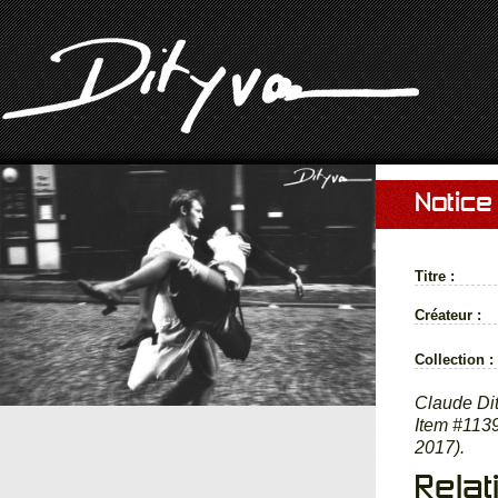
Notice
Titre :
Créateur :
Collection :
Claude Dit
Item #1139
2017).
Relat