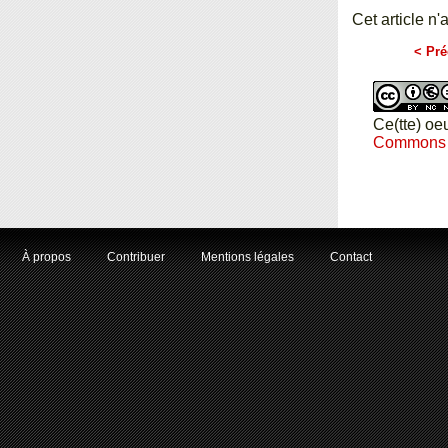
Cet article n'
< Pré
Ce(tte) oe
Commons Pa
À propos
Contribuer
Mentions légales
Contact