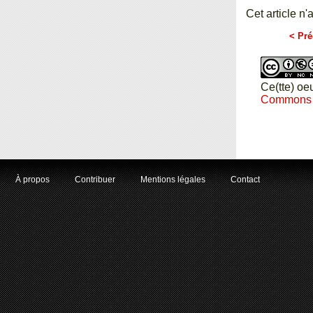
Cet article n'
< Pré
Ce(tte) oe
Commons Pa
À propos
Contribuer
Mentions légales
Contact